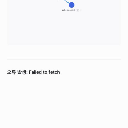
All-in-one 도…